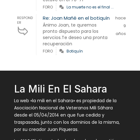
FORO
La muerte no es el final ...
Re: Joan Mañé en el botiquín
hace
RESPOND
ER
Ánimo Joan, te quremos
9
pronto dispuesto para los
años
servcios.Te deseo una pronta
recuperación
FORO
Botiquín
La Mili En El Sahara
La web «la mili en el Sahara» es propiedad de la
Asociación Nacional de Veteranos Mili Sáhara
desde el 05/04/2014 en que fue cedida y
traspasada, junto con los dominios de la misma,
por su creador Juan Piqueras.