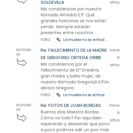
SOLDEVILLA
años
Mis condolencias por nuestro
Nómada AlfredoD.E.P. Qué
grandes hoistorias se nos están
yendo. Siempre estarán
presentes entre nosotros
FORO
La muerte no es el final ...
Re: FALLECIMIENTO DE LA MADRE
hace
RESPOND
ER
DE GREGORIO ORTEGA ORIBE
6
Mis condolencia por el
años
fallecimiento de Dª Enedina,
gran madre y bella mujer, de
nuestro Nómada GregorioD:E:PUn
abrazo Gregorio
FORO
La muerte no es el final ...
Re: FOTOS DE JOAN BORDAS
hace
RESPOND
ER
Buenos días Maestro Bordas.
6
Cómo va todo? Por aquí bien
años
esperando y deseando que poco
a poco podmos salir un poo más