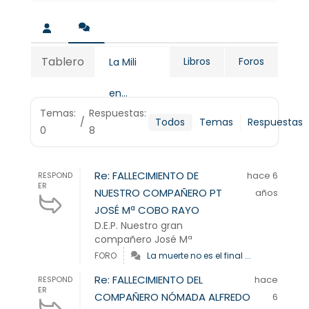
Tablero
Libros
Foros
La Mili
en...
Temas:
Respuestas:
/
Todos
Temas
Respuestas
0
8
Re: FALLECIMIENTO DE
hace 6
RESPOND
ER
NUESTRO COMPAÑERO PT
años
JOSÉ Mª COBO RAYO
D.E.P. Nuestro gran
compañero José Mª
FORO
La muerte no es el final ...
Re: FALLECIMIENTO DEL
hace
RESPOND
ER
COMPAÑERO NÓMADA ALFREDO
6