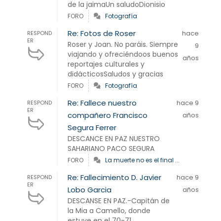
de la jaimaUn saludoDionisio
FORO
Fotografía
Re: Fotos de Roser
hace
RESPOND
ER
Roser y Joan. No paráis. Siempre
9
viajando y ofreciéndoos buenos
años
reportajes culturales y
didácticosSaludos y gracias
FORO
Fotografía
Re: Fallece nuestro
hace 9
RESPOND
ER
compañero Francisco
años
Segura Ferrer
DESCANCE EN PAZ NUESTRO
SAHARIANO PACO SEGURA
FORO
La muerte no es el final ...
Re: Fallecimiento D. Javier
hace 9
RESPOND
ER
Lobo Garcia
años
DESCANSE EN PAZ.-Capitán de
la Mia a Camello, donde
estuve en el 70-71