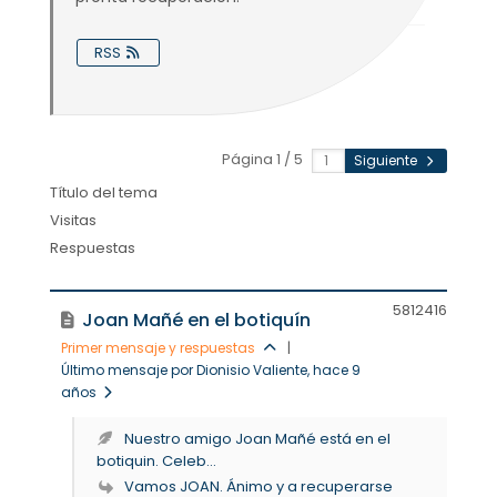
RSS
Página 1 / 5
Siguiente
Título del tema
Visitas
Respuestas
58124
16
Joan Mañé en el botiquín
Primer mensaje y respuestas
|
Último mensaje por Dionisio Valiente
, hace 9
años
Nuestro amigo Joan Mañé está en el
botiquin. Celeb...
Vamos JOAN. Ánimo y a recuperarse