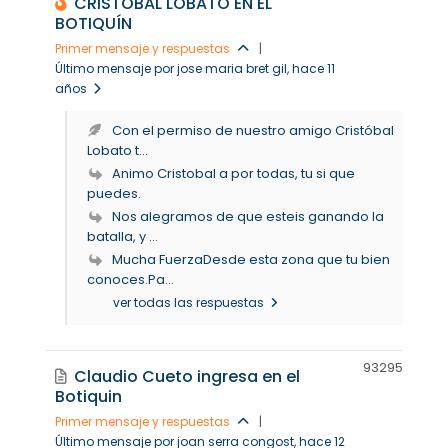
CRISTÓBAL LOBATO EN EL
BOTIQUÍN
Primer mensaje y respuestas
|
Último mensaje por jose maria bret gil
, hace 11
años
Con el permiso de nuestro amigo Cristóbal
Lobato t...
Animo Cristobal a por todas, tu si que
puedes.
Nos alegramos de que esteis ganando la
batalla, y ...
Mucha FuerzaDesde esta zona que tu bien
conoces.Pa...
ver todas las respuestas
9329
5
Claudio Cueto ingresa en el
Botiquin
Primer mensaje y respuestas
|
Último mensaje por joan serra congost
, hace 12