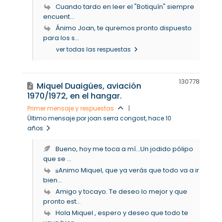
Cuando tardo en leer el "Botiquín" siempre
encuent...
Ánimo Joan, te quremos pronto dispuesto
para los s...
ver todas las respuestas
13077
8
Miquel Duaigües, aviación
1970/1972, en el hangar.
Primer mensaje y respuestas
|
Último mensaje por joan serra congost
, hace 10
años
Bueno, hoy me toca a mí...Un jodido pólipo
que se ...
¡¡Animo Miquel, que ya verás que todo va a ir
bien...
Amigo y tocayo. Te deseo lo mejor y que
pronto est...
Hola Miquel , espero y deseo que todo te