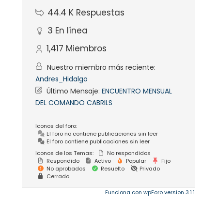
44.4 K
Respuestas
3
En línea
1,417
Miembros
Nuestro miembro más reciente:
Andres_Hidalgo
Último Mensaje:
ENCUENTRO MENSUAL
DEL COMANDO CABRILS
Iconos del foro:
El foro no contiene publicaciones sin leer
El foro contiene publicaciones sin leer
Iconos de los Temas:
No respondidos
Respondido
Activo
Popular
Fijo
No aprobados
Resuelto
Privado
Cerrado
Funciona con wpForo version 3.1.1