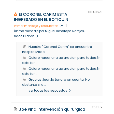
88486
78
El CORONEL CARIM ESTA
INGRESADO EN EL BOTIQUIN
Primer mensaje y respuestas
|
Último mensaje por Miguel Henarejos Narejos
,
hace 13 años
Nuestro "Coronel Carim" se encuentra
hospitalizado...
Quiero hacer una aclaracion para todos.En
este for...
Quiero hacer una aclaracion para todos.En
este for...
Gracias Juan,lo tendre en cuenta. No
obstante si e...
ver todas las respuestas
5958
2
Joé Pina intervención quirurgica