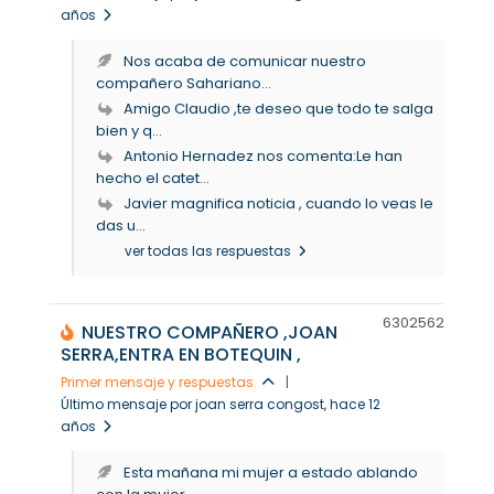
años
Nos acaba de comunicar nuestro
compañero Sahariano...
Amigo Claudio ,te deseo que todo te salga
bien y q...
Antonio Hernadez nos comenta:Le han
hecho el catet...
Javier magnifica noticia , cuando lo veas le
das u...
ver todas las respuestas
63025
62
NUESTRO COMPAÑERO ,JOAN
SERRA,ENTRA EN BOTEQUIN ,
Primer mensaje y respuestas
|
Último mensaje por joan serra congost
, hace 12
años
Esta mañana mi mujer a estado ablando