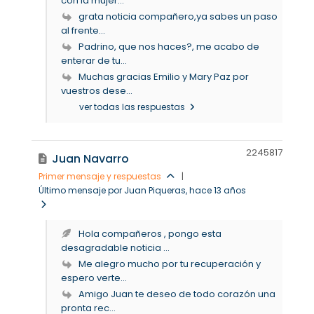
con la mujer...
grata noticia compañero,ya sabes un paso
al frente...
Padrino, que nos haces?, me acabo de
enterar de tu...
Muchas gracias Emilio y Mary Paz por
vuestros dese...
ver todas las respuestas
22458
17
Juan Navarro
Primer mensaje y respuestas
|
Último mensaje por Juan Piqueras
, hace 13 años
Hola compañeros , pongo esta
desagradable noticia ...
Me alegro mucho por tu recuperación y
espero verte...
Amigo Juan te deseo de todo corazón una
pronta rec...