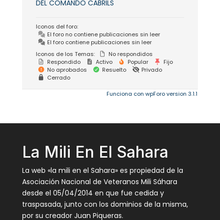
DEL COMANDO CABRILS
Iconos del foro:
El foro no contiene publicaciones sin leer
El foro contiene publicaciones sin leer
Iconos de los Temas:
No respondidos
Respondido
Activo
Popular
Fijo
No aprobados
Resuelto
Privado
Cerrado
Funciona con wpForo version 3.1.1
La Mili En El Sahara
La web «la mili en el Sahara» es propiedad de la
Asociación Nacional de Veteranos Mili Sáhara
desde el 05/04/2014 en que fue cedida y
traspasada, junto con los dominios de la misma,
por su creador Juan Piqueras.