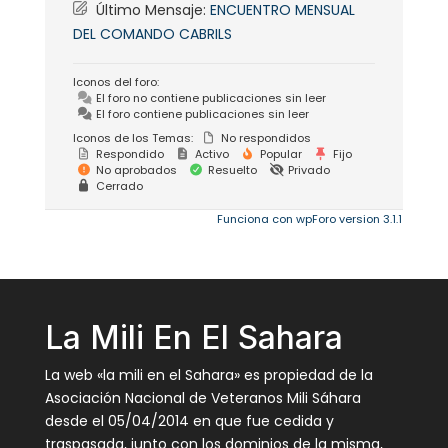
Último Mensaje:
ENCUENTRO MENSUAL
DEL COMANDO CABRILS
Iconos del foro:
El foro no contiene publicaciones sin leer
El foro contiene publicaciones sin leer
Iconos de los Temas:
No respondidos
Respondido
Activo
Popular
Fijo
No aprobados
Resuelto
Privado
Cerrado
Funciona con wpForo version 3.1.1
La Mili En El Sahara
La web «la mili en el Sahara» es propiedad de la
Asociación Nacional de Veteranos Mili Sáhara
desde el 05/04/2014 en que fue cedida y
traspasada, junto con los dominios de la misma,