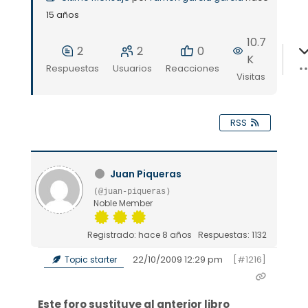
15 años
10.7
2
2
0
K
Respuestas
Usuarios
Reacciones
Visitas
RSS
Juan Piqueras
(@juan-piqueras)
Noble Member
Registrado: hace 8 años
Respuestas: 1132
22/10/2009 12:29 pm
[#1216]
Topic starter
Este foro sustituye al anterior libro