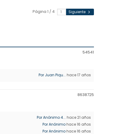
Página 1 / 4
Siguiente
5454
1
Por Juan Piqu...
hace 17 años
86387
25
Por Anónimo 4...
hace 21 años
Por Anónimo
hace 16 años
Por Anónimo
hace 16 años