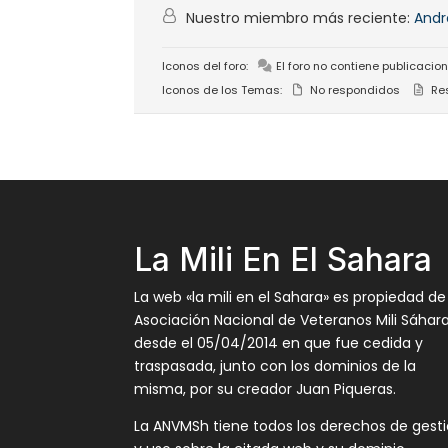
Nuestro miembro más reciente:
Andr
Iconos del foro:
El foro no contiene publicacion
Iconos de los Temas:
No respondidos
Re
La Mili En El Sahara
La web «la mili en el Sahara» es propiedad de
Asociación Nacional de Veteranos Mili Sáhar
desde el 05/04/2014 en que fue cedida y
traspasada, junto con los dominios de la
misma, por su creador Juan Piqueras.
La ANVMSh tiene todos los derechos de gest