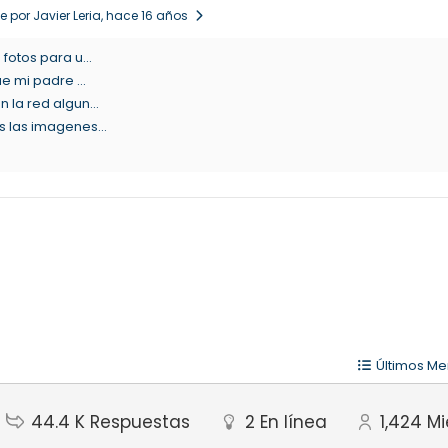
 por Javier Leria
, hace 16 años
fotos para u...
e mi padre ...
 la red algun...
s las imagenes...
Últimos Me
44.4 K
Respuestas
2
En línea
1,424
M