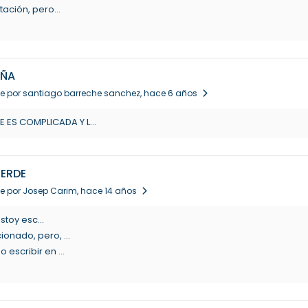
ación, pero...
EÑA
e por santiago barreche sanchez
, hace 6 años
ES COMPLICADA Y L...
IERDE
e por Josep Carim
, hace 14 años
stoy esc...
onado, pero, ...
escribir en ...