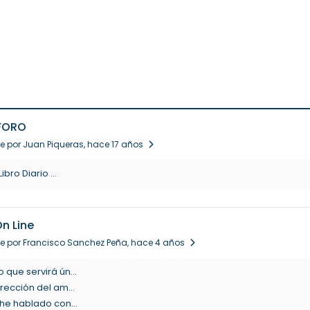
 FORO
e por Juan Piqueras
, hace 17 años
bro Diario ...
n Line
e por Francisco Sanchez Peña
, hace 4 años
que servirá ún...
rección del am...
he hablado con...