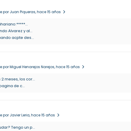
e por Juan Piqueras
, hace 15 años
ariano:*****...
o Alvarez y al...
ando acpte des...
e por Miguel Henarejos Narejos
, hace 15 años
 meses, los cor...
pagina de c...
 por Javier Leria
, hace 15 años
dar? Tengo un p...