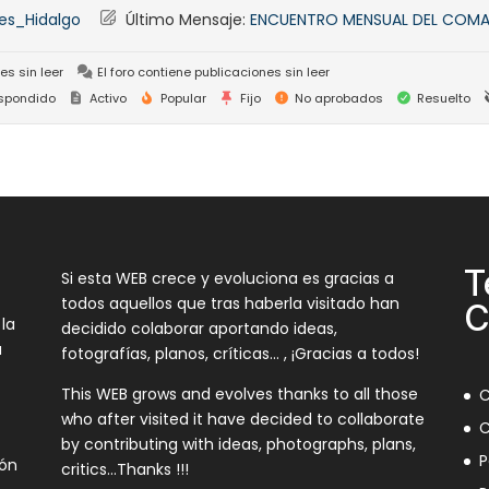
es_Hidalgo
Último Mensaje:
ENCUENTRO MENSUAL DEL COMA
es sin leer
El foro contiene publicaciones sin leer
spondido
Activo
Popular
Fijo
No aprobados
Resuelto
T
Si esta WEB crece y evoluciona es gracias a
todos aquellos que tras haberla visitado han
C
 la
decidido colaborar aportando ideas,
a
fotografías, planos, críticas… , ¡Gracias a todos!
This WEB grows and evolves thanks to all those
C
who after visited it have decided to collaborate
C
by contributing with ideas, photographs, plans,
P
ión
critics…Thanks !!!