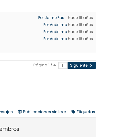
Por Jaime Pas...
hace 16 años
Por Anónimo
hace 16 años
Por Anónimo
hace 16 años
Por Anónimo
hace 16 años
Página 1 / 4
Siguiente
nsajes
Publicaciones sin leer
Etiquetas
iembros