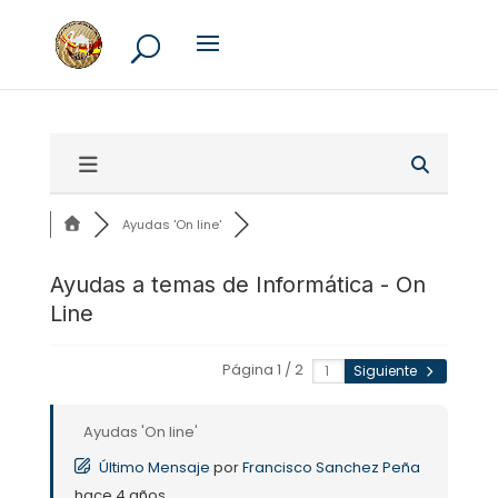
Ayudas 'On line'
Ayudas a temas de Informática - On
Line
Página 1 / 2
Siguiente
Ayudas 'On line'
Último Mensaje
por
Francisco Sanchez Peña
hace 4 años