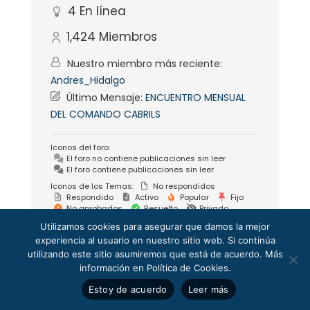
4
En línea
1,424
Miembros
Nuestro miembro más reciente:
Andres_Hidalgo
Último Mensaje:
ENCUENTRO MENSUAL
DEL COMANDO CABRILS
Iconos del foro:
El foro no contiene publicaciones sin leer
El foro contiene publicaciones sin leer
Iconos de los Temas:
No respondidos
Respondido
Activo
Popular
Fijo
No aprobados
Resuelto
Privado
Cerrado
Utilizamos cookies para asegurar que damos la mejor
experiencia al usuario en nuestro sitio web. Si continúa
Funciona con wpForo version 3.1.1
utilizando este sitio asumiremos que está de acuerdo. Más
información en Política de Cookies.
Estoy de acuerdo
Leer más