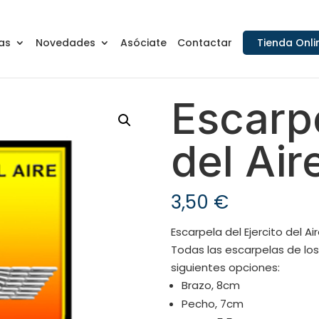
as
Novedades
Asóciate
Contactar
Tienda Onli
Escarpe
del Air
3,50
€
Escarpela del Ejercito del Ai
Todas las escarpelas de los
siguientes opciones:
Brazo, 8cm
Pecho, 7cm