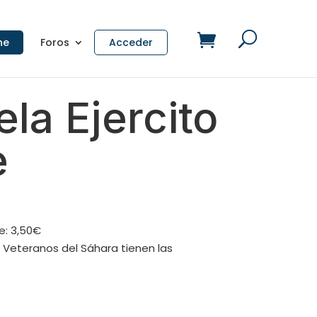
ne
Foros
Acceder
la Ejercito
e
re: 3,50€
 Veteranos del Sáhara tienen las