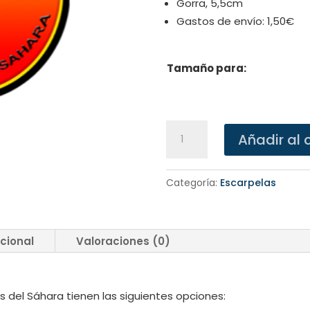
Gorra, 5,5cm
Gastos de envío: 1,50€
Tamaño para:
Escarpela
Añadir al 
Ejercito
del
Aire
Categoría:
Escarpelas
cantidad
cional
Valoraciones (0)
 del Sáhara tienen las siguientes opciones: