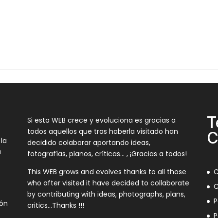
T
Si esta WEB crece y evoluciona es gracias a
todos aquellos que tras haberla visitado han
C
 la
decidido colaborar aportando ideas,
a
fotografías, planos, críticas… , ¡Gracias a todos!
This WEB grows and evolves thanks to all those
C
who after visited it have decided to collaborate
C
by contributing with ideas, photographs, plans,
P
ión
critics…Thanks !!!
P