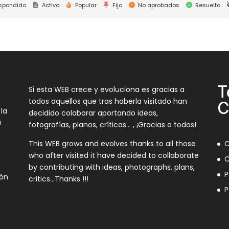
spondido
Activo
Popular
Fijo
No aprobados
Resuelto
T
Si esta WEB crece y evoluciona es gracias a
todos aquellos que tras haberla visitado han
C
 la
decidido colaborar aportando ideas,
a
fotografías, planos, críticas… , ¡Gracias a todos!
This WEB grows and evolves thanks to all those
C
who after visited it have decided to collaborate
C
by contributing with ideas, photographs, plans,
P
ión
critics…Thanks !!!
P