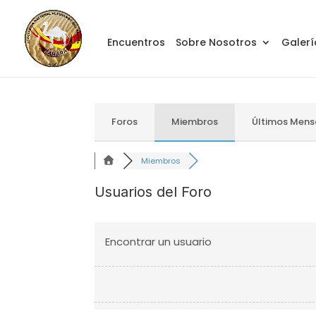
Encuentros
Sobre Nosotros
Galerí
Foros
Miembros
Últimos Mens
Miembros
Usuarios del Foro
Encontrar un usuario