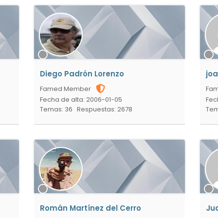
Diego Padrón Lorenzo
jo
Famed Member
Fa
Fecha de alta: 2006-01-05
Fec
Temas: 36
Respuestas: 2678
Tem
Román Martínez del Cerro
Ju