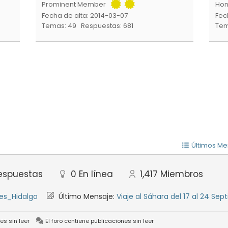
Prominent Member
Hon
Fecha de alta: 2014-03-07
Fec
Temas: 49
Respuestas: 681
Tem
Últimos Me
espuestas
0
En línea
1,417
Miembros
es_Hidalgo
Último Mensaje:
Viaje al Sáhara del 17 al 24 Sep
es sin leer
El foro contiene publicaciones sin leer