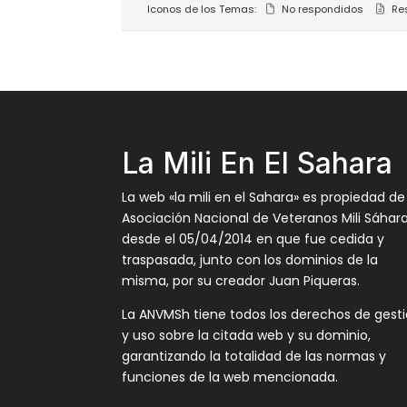
Iconos de los Temas:
No respondidos
Re
La Mili En El Sahara
La web «la mili en el Sahara» es propiedad de
Asociación Nacional de Veteranos Mili Sáhar
desde el 05/04/2014 en que fue cedida y
traspasada, junto con los dominios de la
misma, por su creador Juan Piqueras.
La ANVMSh tiene todos los derechos de gest
y uso sobre la citada web y su dominio,
garantizando la totalidad de las normas y
funciones de la web mencionada.