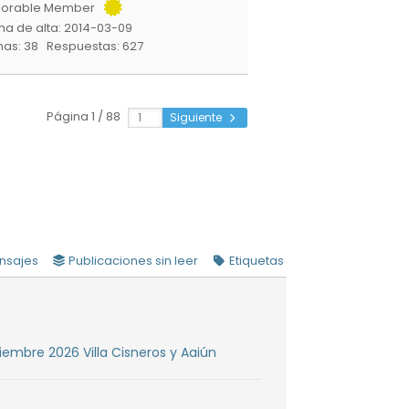
orable Member
ha de alta: 2014-03-09
as: 38
Respuestas: 627
Página 1 / 88
Siguiente
nsajes
Publicaciones sin leer
Etiquetas
tiembre 2026 Villa Cisneros y Aaiún