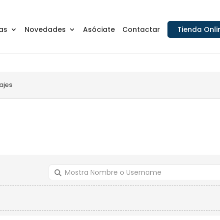
as
Novedades
Asóciate
Contactar
Tienda Onli
ajes