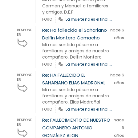
Carmen y Manuel, a familiares
y amigos. D.E.P.
FORO
La muerte no es el final ...
Re: Ha fallecido el Sahariano
hace 6
RESPOND
ER
Delfin Montero Camacho
años
Mi mas sentido pésame a
familiares y amigos de nuestro
compañero, Delfin Montero
FORO
La muerte no es el final ...
Re: HA FALLECIDO EL
hace 6
RESPOND
ER
SAHARIANO ELIAS MADROÑAL
años
Mi mas sentido pésame a
familiares y amigos de nuestro
compañero, Elias Madroñal
FORO
La muerte no es el final ...
Re: FALLECIMIENTO DE NUESTRO
hace
RESPOND
ER
COMPAÑERO ANTONIO
6
GONZÁLEZ ALON
años