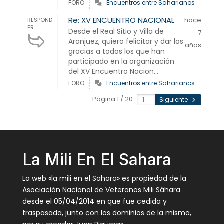
FORO
Encuentros entre Saharianos
Re: XV ENCUENTRO NACIONAL
hace
RESPOND
ER
Desde el Real Sitio y Villa de
7
Aranjuez, quiero felicitar y dar las
años
gracias a todos los que han
participado en la organización
del XV Encuentro Nacion...
FORO
Encuentros entre Saharianos
Página 1 / 20
Siguiente
La Mili En El Sahara
La web «la mili en el Sahara» es propiedad de la
Asociación Nacional de Veteranos Mili Sáhara
desde el 05/04/2014 en que fue cedida y
traspasada, junto con los dominios de la misma,