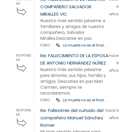
ER
COMPAÑERO SALVADOR
6
MIRALLES VIC
años
Nuestro mas sentido pésame a
familiares y amigos de nuestro
compañero, Salvador
Miralles.Descanse en paz.
FORO
La muerte no es el final ...
Re: FALLECIMIENTO DE LA ESPOSA
hace
RESPOND
ER
DE ANTONIO HERNÁNDEZ NÚÑEZ
6
Nuestro más sentido pésame
años
para Antonio, sus hijos, familia y
amigos. Descansa en paz Mari
Carmen, siempre te
recordaremos.
FORO
La muerte no es el final ...
Re: Fallecimie del cuñado del
hace 6
RESPOND
ER
compañero Manuel Sánchez
años
Romer
Mi mas sentido pésame para