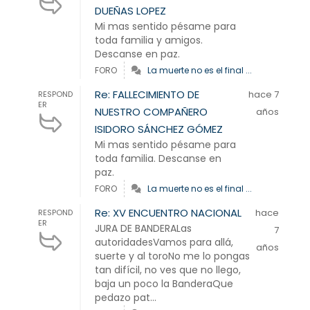
DUEÑAS LOPEZ
Mi mas sentido pésame para
toda familia y amigos.
Descanse en paz.
FORO
La muerte no es el final ...
Re: FALLECIMIENTO DE
hace 7
RESPOND
ER
NUESTRO COMPAÑERO
años
ISIDORO SÁNCHEZ GÓMEZ
Mi mas sentido pésame para
toda familia. Descanse en
paz.
FORO
La muerte no es el final ...
Re: XV ENCUENTRO NACIONAL
hace
RESPOND
ER
JURA DE BANDERALas
7
autoridadesVamos para allá,
años
suerte y al toroNo me lo pongas
tan difícil, no ves que no llego,
baja un poco la BanderaQue
pedazo pat...