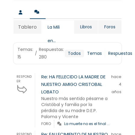
Tablero
Libros
Foros
La Mili
en...
Temas:
Respuestas:
/
Todos
Temas
Respuestas
15
280
Re: HA FELLECIDO LA MADRE DE
hace
RESPOND
ER
NUESTRO AMIGO CRISTOBAL
4
LOBATO
años
Nuestro más sentido pésame a
Cristóbal y familia por la
pérdida de su madre D.E.P.
Paloma y Vicente
FORO
La muerte no es el final ...
Re: FALLECIMIENTO DE NUESTRO
hace
RESPOND