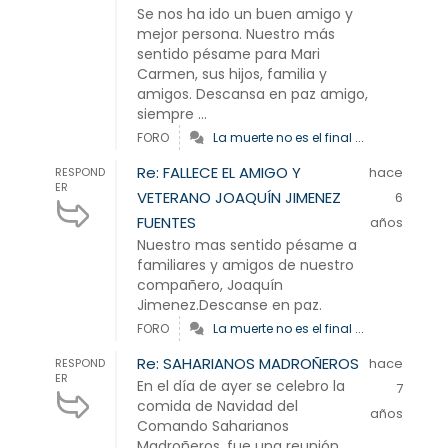
Se nos ha ido un buen amigo y
mejor persona. Nuestro más
sentido pésame para Mari
Carmen, sus hijos, familia y
amigos. Descansa en paz amigo,
siempre ...
FORO
La muerte no es el final ...
Re: FALLECE EL AMIGO Y
hace
RESPOND
ER
VETERANO JOAQUÍN JIMENEZ
6
FUENTES
años
Nuestro mas sentido pésame a
familiares y amigos de nuestro
compañero, Joaquín
Jimenez.Descanse en paz.
FORO
La muerte no es el final ...
Re: SAHARIANOS MADROÑEROS
hace
RESPOND
ER
En el día de ayer se celebro la
7
comida de Navidad del
años
Comando Saharianos
Madroñeros, fue una reunión