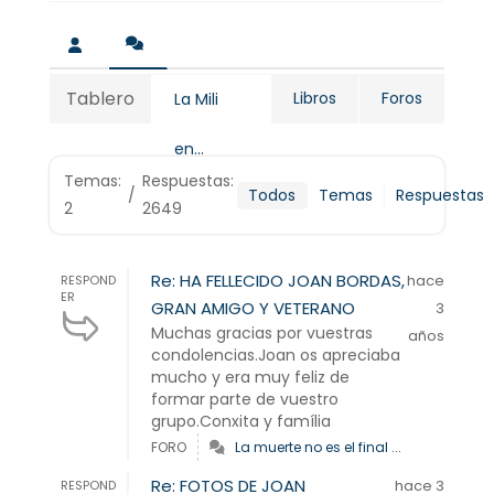
Tablero
Libros
Foros
La Mili
en...
Temas:
Respuestas:
/
Todos
Temas
Respuestas
2
2649
Re: HA FELLECIDO JOAN BORDAS,
hace
RESPOND
ER
GRAN AMIGO Y VETERANO
3
Muchas gracias por vuestras
años
condolencias.Joan os apreciaba
mucho y era muy feliz de
formar parte de vuestro
grupo.Conxita y família
FORO
La muerte no es el final ...
Re: FOTOS DE JOAN
hace 3
RESPOND