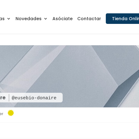
as
Novedades
Asóciate
Contactar
Tienda Onli
ire
@eusebio-donaire
er