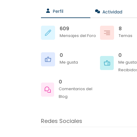
Perfil
Actividad
609
8
Mensajes del Foro
Temas
0
0
Me gusta
Me gusta
Recibido
0
Comentarios del
Blog
Redes Sociales