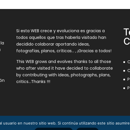
T
Si esta WEB crece y evoluciona es gracias a
todos aquellos que tras haberla visitado han
C
 la
decidido colaborar aportando ideas,
a
fotografías, planos, críticas… , ¡Gracias a todos!
This WEB grows and evolves thanks to all those
C
who after visited it have decided to collaborate
C
by contributing with ideas, photographs, plans,
P
ión
critics…Thanks !!!
P
l usuario en nuestro sitio web. Si continúa utilizando este sitio asumi
3