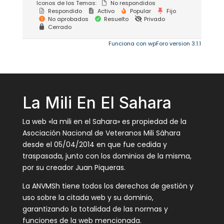
Iconos de los Temas:
No respondidos
Respondido
Activo
Popular
Fijo
No aprobados
Resuelto
Privado
Cerrado
Funciona con wpForo version 3.1.1
La Mili En El Sahara
La web «la mili en el Sahara» es propiedad de la
Asociación Nacional de Veteranos Mili Sáhara
desde el 05/04/2014 en que fue cedida y
traspasada, junto con los dominios de la misma,
por su creador Juan Piqueras.
La ANVMSh tiene todos los derechos de gestión y
uso sobre la citada web y su dominio,
garantizando la totalidad de las normas y
funciones de la web mencionada.