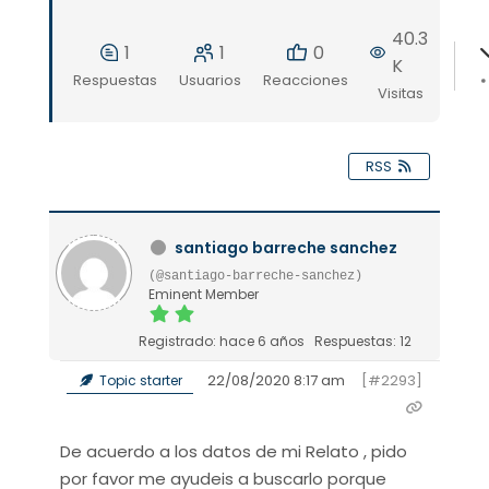
40.3
1
1
0
K
Respuestas
Usuarios
Reacciones
Visitas
RSS
santiago barreche sanchez
(@santiago-barreche-sanchez)
Eminent Member
Registrado: hace 6 años
Respuestas: 12
22/08/2020 8:17 am
[#2293]
Topic starter
De acuerdo a los datos de mi Relato , pido
por favor me ayudeis a buscarlo porque