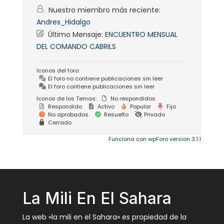
Nuestro miembro más reciente:
Andres_Hidalgo
Último Mensaje:
ENCUENTRO MENSUAL
DEL COMANDO CABRILS
Iconos del foro:
El foro no contiene publicaciones sin leer
El foro contiene publicaciones sin leer
Iconos de los Temas:
No respondidos
Respondido
Activo
Popular
Fijo
No aprobados
Resuelto
Privado
Cerrado
Funciona con wpForo version 3.1.1
La Mili En El Sahara
La web «la mili en el Sahara» es propiedad de la