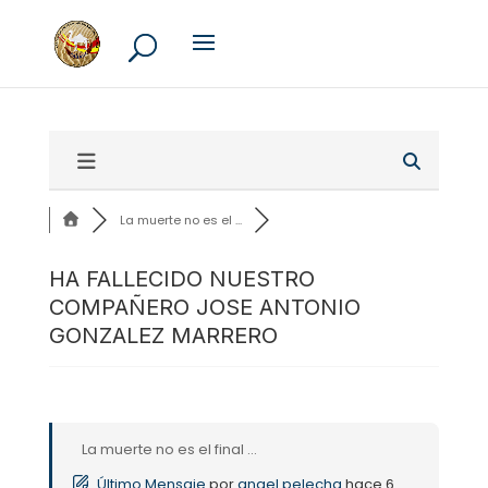
La muerte no es el ...
HA FALLECIDO NUESTRO
COMPAÑERO JOSE ANTONIO
GONZALEZ MARRERO
La muerte no es el final ...
Último Mensaje
por
angel pelecha
hace 6