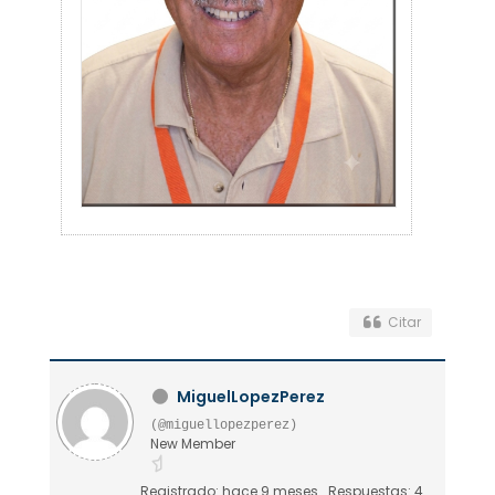
Citar
MiguelLopezPerez
(@miguellopezperez)
New Member
Registrado: hace 9 meses
Respuestas: 4