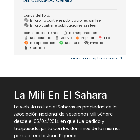
DEL COMANDO CABRILS
Iconos del foro:
El foro no contiene publicaciones sin leer
El foro contiene publicaciones sin leer
Iconos de los Temas:
No respondidos
Respondido
Activo
Popular
Fijo
No aprobados
Resuelto
Privado
Cerrado
Funciona con wpForo version 3.1.1
La Mili En El Sahara
La web «la mili en el Sahara» es propiedad de la
Asociación Nacional de Veteranos Mili Sáhara
desde el 05/04/2014 en que fue cedida y
traspasada, junto con los dominios de la misma,
por su creador Juan Piqueras.