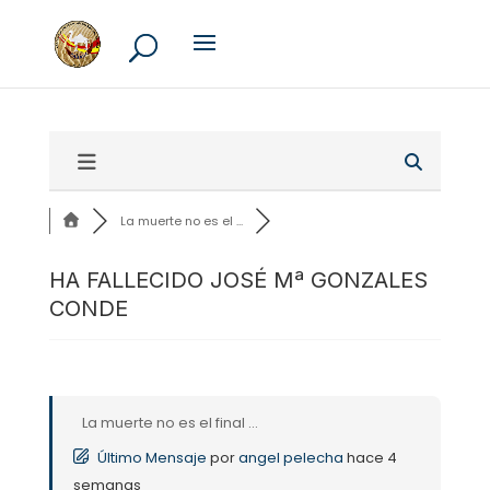
La muerte no es el ...
HA FALLECIDO JOSÉ Mª GONZALES
CONDE
La muerte no es el final ...
Último Mensaje
por
angel pelecha
hace 4
semanas