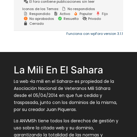
El foro contiene publicaciones sin leer
Iconos de los Temas:
No respondidos
Respondido
Activo
Popular
Fijo
No aprobados
Resuelto
Privado
Cerrado
Funciona con wpForo version 3.1.1
La Mili En El Sahara
La web «la mili en el Sahara» es propiedad de la
Asociación Nacional de Veteranos Mili Sáhara
desde el 05/04/2014 en que fue cedida y
traspasada, junto con los dominios de la misma,
por su creador Juan Piqueras.
La ANVMSh tiene todos los derechos de gestión y
uso sobre la citada web y su dominio,
garantizando la totalidad de las normas y