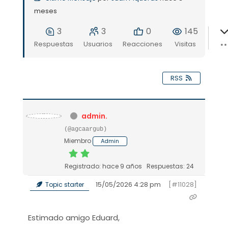
meses
3
3
0
145
Respuestas
Usuarios
Reacciones
Visitas
RSS
admin.
(@agcaargub)
Miembro
Admin
Registrado: hace 9 años
Respuestas: 24
15/05/2026 4:28 pm
[#11028]
Topic starter
Estimado amigo Eduard,