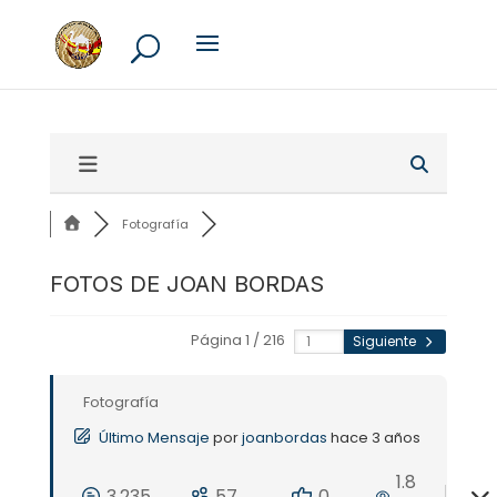
Fotografía
FOTOS DE JOAN BORDAS
Página 1 / 216
Siguiente
Fotografía
Último Mensaje
por
joanbordas
hace 3 años
1.8
3,235
57
0