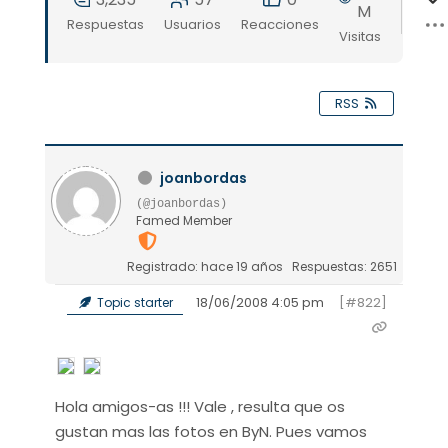
M
Respuestas
Usuarios
Reacciones
Visitas
RSS
joanbordas
(@joanbordas)
Famed Member
Registrado: hace 19 años
Respuestas: 2651
18/06/2008 4:05 pm
[#822]
Topic starter
Hola amigos-as !!! Vale , resulta que os
gustan mas las fotos en ByN. Pues vamos