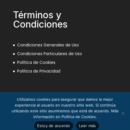
Términos y
Condiciones
Condiciones Generales de Uso
Condiciones Particulares de Uso
Política de Cookies
Política de Privacidad
Utilizamos cookies para asegurar que damos la mejor
experiencia al usuario en nuestro sitio web. Si continúa
utilizando este sitio asumiremos que está de acuerdo. Más
información en Política de Cookies.
La Mili en el Sáhara ® Juan Piqueras 2003-2013
Estoy de acuerdo
Leer más
© Asociación Nacional Veteranos Mili Sáhara 2025