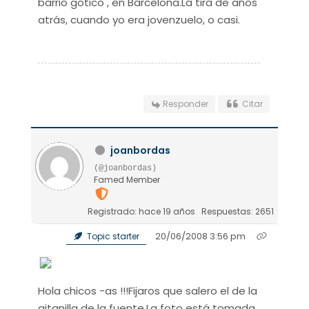
barrio gótico , en Barcelona.La tira de años
atrás, cuando yo era jovenzuelo, o casi.
Responder
Citar
joanbordas
(@joanbordas)
Famed Member
Registrado: hace 19 años
Respuestas: 2651
20/06/2008 3:56 pm
Topic starter
Hola chicos -as !!!Fijaros que salero el de la
gitanilla de la fuente.La foto está tomada