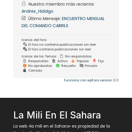
Nuestro miembro más reciente:
Andres_Hidalgo
Último Mensaje:
ENCUENTRO MENSUAL
DEL COMANDO CABRILS
Iconos del foro:
El foro no contiene publicaciones sin leer
El foro contiene publicaciones sin leer
Iconos de los Temas:
No respondidos
Respondido
Activo
Popular
Fijo
No aprobados
Resuelto
Privado
Cerrado
Funciona con wpForo version 3.1.1
La Mili En El Sahara
La web «la mili en el Sahara» es propiedad de la