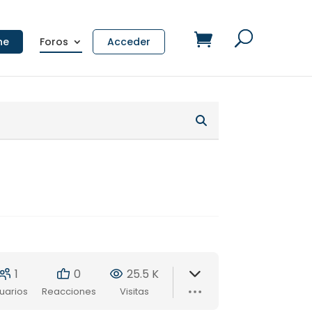
ne
Foros
Acceder
1
0
25.5 K
uarios
Reacciones
Visitas