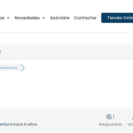
as
Novedades
Asóciate
Contactar
Tienda Onli
s
Aniversario
1
entura
hace 9 años
Respuestas
Us