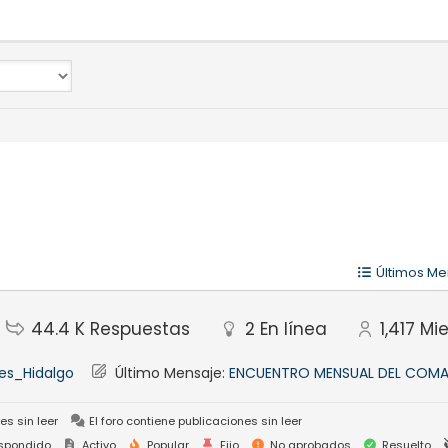
Últimos Me
44.4 K
Respuestas
2
En línea
1,417
Mi
es_Hidalgo
Último Mensaje:
ENCUENTRO MENSUAL DEL COMA
es sin leer
El foro contiene publicaciones sin leer
spondido
Activo
Popular
Fijo
No aprobados
Resuelto