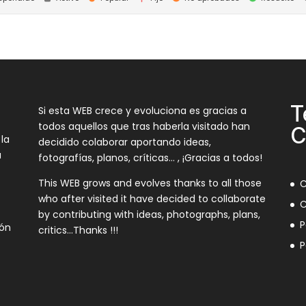
T
Si esta WEB crece y evoluciona es gracias a
todos aquellos que tras haberla visitado han
C
 la
decidido colaborar aportando ideas,
a
fotografías, planos, críticas… , ¡Gracias a todos!
This WEB grows and evolves thanks to all those
C
who after visited it have decided to collaborate
C
by contributing with ideas, photographs, plans,
P
ión
critics…Thanks !!!
P