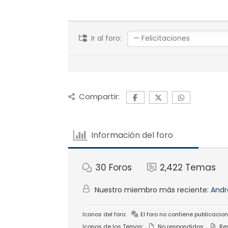
Ir al foro:
Compartir:
Información del foro
30
Foros
2,422
Temas
Nuestro miembro más reciente:
Andr
Iconos del foro:
El foro no contiene publicacion
Iconos de los Temas:
No respondidos
Re