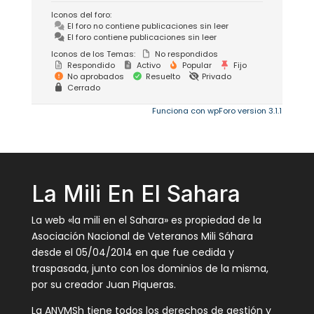
Iconos del foro:
El foro no contiene publicaciones sin leer
El foro contiene publicaciones sin leer
Iconos de los Temas:
No respondidos
Respondido
Activo
Popular
Fijo
No aprobados
Resuelto
Privado
Cerrado
Funciona con wpForo version 3.1.1
La Mili En El Sahara
La web «la mili en el Sahara» es propiedad de la
Asociación Nacional de Veteranos Mili Sáhara
desde el 05/04/2014 en que fue cedida y
traspasada, junto con los dominios de la misma,
por su creador Juan Piqueras.
La ANVMSh tiene todos los derechos de gestión y