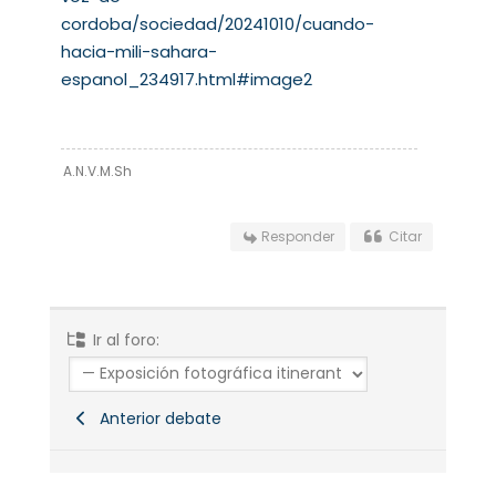
cordoba/sociedad/20241010/cuando-
hacia-mili-sahara-
espanol_234917.html#image2
A.N.V.M.Sh
Responder
Citar
Ir al foro:
Anterior debate