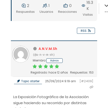
16.3
2
1
0
K
Respuestas
Usuarios
Reacciones
Visitas
RSS
A.N.V.M.Sh
(@a-n-v-m-sh)
Miembro
Admin
Registrado: hace 12 años
Respuestas: 153
25/09/2024 9:19 am
[#2409]
Topic starter
La Exposición Fotográfica de la Asociación
sigue haciendo su recorrido por distintas