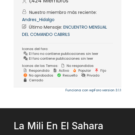
1,424
Miembros
Nuestro miembro más reciente:
Andres_Hidalgo
Último Mensaje:
ENCUENTRO MENSUAL
DEL COMANDO CABRILS
Iconos del foro:
El foro no contiene publicaciones sin leer
El foro contiene publicaciones sin leer
Iconos de los Temas:
No respondidos
Respondido
Activo
Popular
Fijo
No aprobados
Resuelto
Privado
Cerrado
Funciona con wpForo version 3.1.1
La Mili En El Sahara