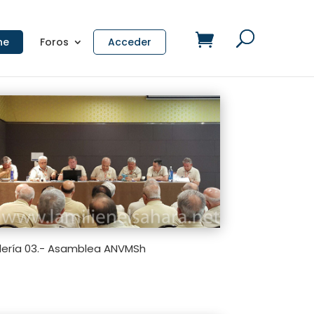
ne
Foros
Acceder
lería 03.- Asamblea ANVMSh