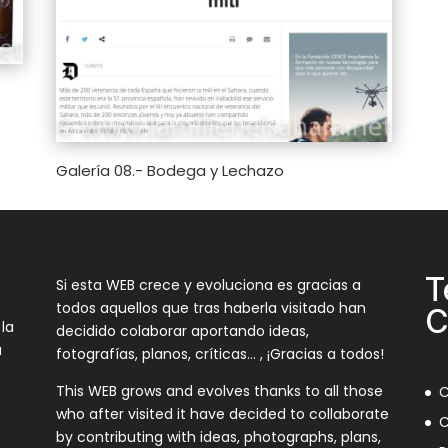
Galería 08.- Bodega y Lechazo
T
Si esta WEB crece y evoluciona es gracias a
todos aquellos que tras haberla visitado han
C
 la
decidido colaborar aportando ideas,
a
fotografías, planos, críticas… , ¡Gracias a todos!
This WEB grows and evolves thanks to all those
C
who after visited it have decided to collaborate
C
by contributing with ideas, photographs, plans,