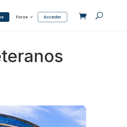
ne
Foros
Acceder
eteranos