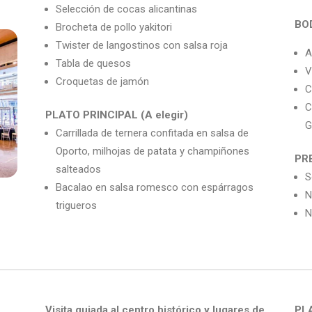
Selección de cocas alicantinas
BO
Brocheta de pollo yakitori
Twister de langostinos con salsa roja
A
Tabla de quesos
V
Croquetas de jamón
C
C
PLATO PRINCIPAL (A elegir)
G
Carrillada de ternera confitada en salsa de
Oporto, milhojas de patata y champiñones
PR
salteados
S
Bacalao en salsa romesco con espárragos
N
trigueros
N
Visita guiada al centro histórico y lugares de
PLA