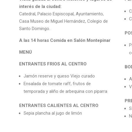
interés de la ciudad:
C
Catedral, Palacio Espiscopal, Ayuntamiento,
C
Casa Museo de Miguel Hernández, Colegio de
Santo Domingo.
PO
A las 14 horas Comida en Salón Montepinar
P
MENÚ
c
ENTRANTES FRIOS AL CENTRO
BO
Jamón reserve y queso Viejo curado
A
Ensalada de tomate raff, frutos de
V
temporada y aliño de arbequina con piparra
PRE
ENTRANTES CALIENTES AL CENTRO
S
Sepia plancha al jugo de limón
N