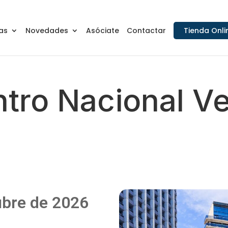
as
Novedades
Asóciate
Contactar
Tienda Onli
tro Nacional V
a
ubre de 2026