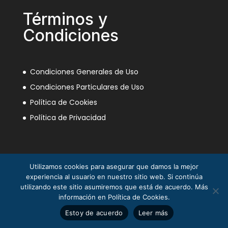
Términos y
Condiciones
Condiciones Generales de Uso
Condiciones Particulares de Uso
Política de Cookies
Política de Privacidad
Utilizamos cookies para asegurar que damos la mejor
experiencia al usuario en nuestro sitio web. Si continúa
utilizando este sitio asumiremos que está de acuerdo. Más
información en Política de Cookies.
La Mili en el Sáhara ® Juan Piqueras 2003-2013
Estoy de acuerdo
Leer más
© Asociación Nacional Veteranos Mili Sáhara 2025