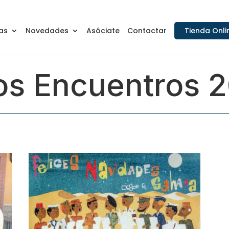
as
Novedades
Asóciate
Contactar
Tienda Onli
os Encuentros 