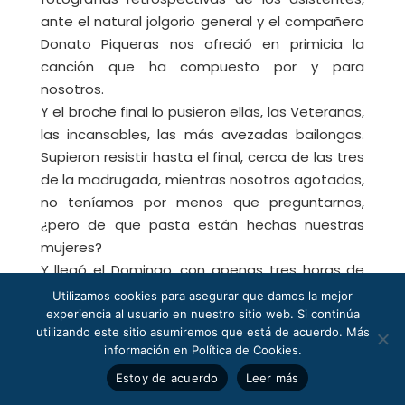
ante el natural jolgorio general y el compañero
Donato Piqueras nos ofreció en primicia la
canción que ha compuesto por y para
nosotros.
Y el broche final lo pusieron ellas, las Veteranas,
las incansables, las más avezadas bailongas.
Supieron resistir hasta el final, cerca de las tres
de la madrugada, mientras nosotros agotados,
no teníamos por menos que preguntarnos,
¿pero de que pasta están hechas nuestras
mujeres?
Y llegó el Domingo, con apenas tres horas de
sueño a nuestras espaldas, poco a poco nos
Utilizamos cookies para asegurar que damos la mejor
fuimos arrastrando hasta el salón del
experiencia al usuario en nuestro sitio web. Si continúa
utilizando este sitio asumiremos que está de acuerdo. Más
desayuno, allí las primeras despedidas, los
información en Política de Cookies.
primeros adioses a los compañeros que debían
Estoy de acuerdo
Leer más
regresar a sus casas y no nos podían