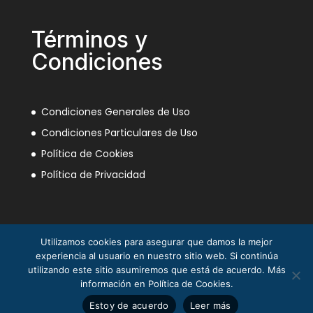
Términos y
Condiciones
Condiciones Generales de Uso
Condiciones Particulares de Uso
Política de Cookies
Política de Privacidad
Utilizamos cookies para asegurar que damos la mejor
experiencia al usuario en nuestro sitio web. Si continúa
utilizando este sitio asumiremos que está de acuerdo. Más
información en Política de Cookies.
La Mili en el Sáhara ® Juan Piqueras 2003-2013
Estoy de acuerdo
Leer más
© Asociación Nacional Veteranos Mili Sáhara 2025