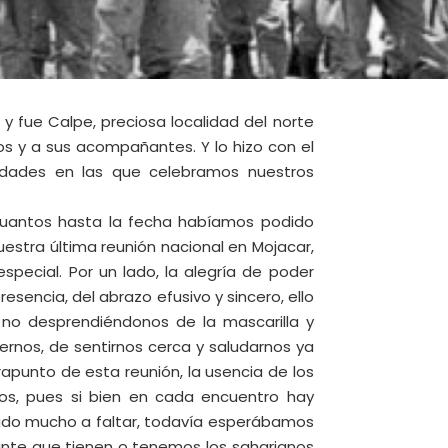
y fue Calpe, preciosa localidad del norte
os y a sus acompañantes. Y lo hizo con el
idades en las que celebramos nuestros
cuantos hasta la fecha habíamos podido
nuestra última reunión nacional en Mojacar,
special. Por un lado, la alegría de poder
esencia, del abrazo efusivo y sincero, ello
 no desprendiéndonos de la mascarilla y
rnos, de sentirnos cerca y saludarnos ya
rapunto de esta reunión, la usencia de los
os, pues si bien en cada encuentro hay
chado mucho a faltar, todavía esperábamos
ante que tienen o tenemos los saharianos