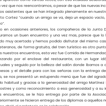
 vez que nos reencontramos, a pesar de que las nuevas in
os asistentes que se han integrado plenamente en nuestro
rto Cortez “cuando un amigo se va, deja un espacio vacío, 
o”.
 en ocasiones anteriores, los compañeros de la Junta D
urarnos un buen encuentro y una vez mas, parece que lo h
do muy acertada y hemos podido disfrutar del mismo casi 
veteranos, de forma gratuita, del tren turístico es otro pun
s nuestros encuentros, esta vez fue Comida de Hermandad 
zando por el enclave del restaurante, con un lugar id
tuales y seguido por la belleza del salón donde íbamos a ce
esas y el detalle para con las señoras con la entrega de 
, se nos presentó un estupendo menú que fue del agrado
do habitual y gracias a la generosidad del amigo Martínez
postres y como reconocimiento a esa generosidad y a su i
s encuentros, se le hizo entrega por parte de la Asoci
eriormente se hicieron entrega de los diplomas a aquellos