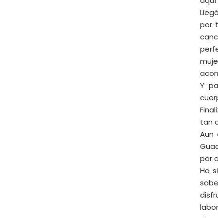
aquí 
Lleg
por 
canc
perf
muje
acom
Y pa
cuer
Fina
tan 
Aun 
Guad
por 
Ha s
sabe
disf
labo