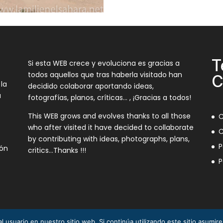
T
Si esta WEB crece y evoluciona es gracias a
todos aquellos que tras haberla visitado han
C
 la
decidido colaborar aportando ideas,
a
fotografías, planos, críticas… , ¡Gracias a todos!
This WEB grows and evolves thanks to all those
C
who after visited it have decided to collaborate
C
by contributing with ideas, photographs, plans,
P
ión
critics…Thanks !!!
P
l usuario en nuestro sitio web. Si continúa utilizando este sitio asumi