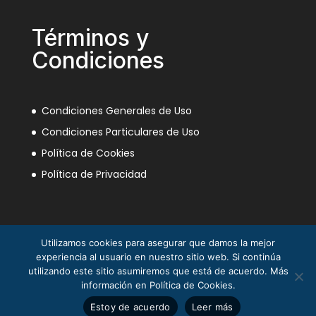
Términos y
Condiciones
Condiciones Generales de Uso
Condiciones Particulares de Uso
Política de Cookies
Política de Privacidad
Utilizamos cookies para asegurar que damos la mejor
experiencia al usuario en nuestro sitio web. Si continúa
utilizando este sitio asumiremos que está de acuerdo. Más
información en Política de Cookies.
La Mili en el Sáhara ® Juan Piqueras 2003-2013
Estoy de acuerdo
Leer más
© Asociación Nacional Veteranos Mili Sáhara 2025