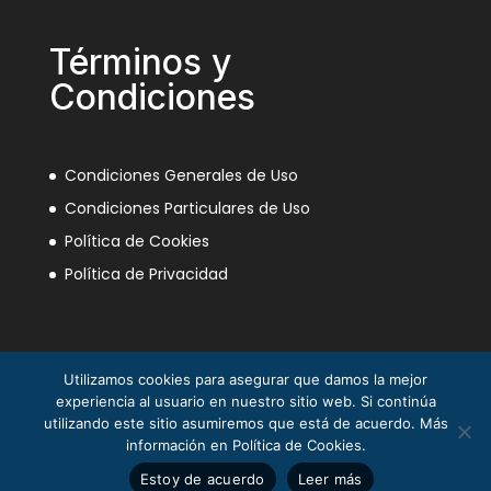
Términos y
Condiciones
Condiciones Generales de Uso
Condiciones Particulares de Uso
Política de Cookies
Política de Privacidad
Utilizamos cookies para asegurar que damos la mejor
experiencia al usuario en nuestro sitio web. Si continúa
utilizando este sitio asumiremos que está de acuerdo. Más
información en Política de Cookies.
La Mili en el Sáhara ® Juan Piqueras 2003-2013
Estoy de acuerdo
Leer más
© Asociación Nacional Veteranos Mili Sáhara 2025