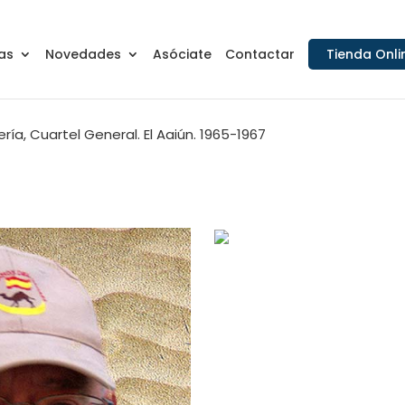
as
Novedades
Asóciate
Contactar
Tienda Onli
ría, Cuartel General. El Aaiún. 1965-1967