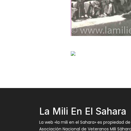
La Mili En El Sahara
La web «la mili en el Sahara» es propiedad de
Asociación Nacional de Veteranos Mili Sáhar