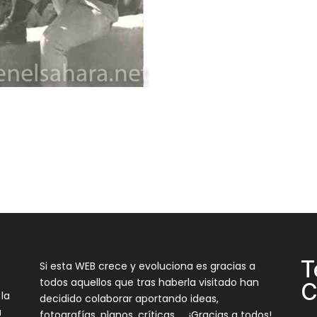
T
Si esta WEB crece y evoluciona es gracias a
todos aquellos que tras haberla visitado han
C
 la
decidido colaborar aportando ideas,
a
fotografías, planos, críticas… , ¡Gracias a todos!