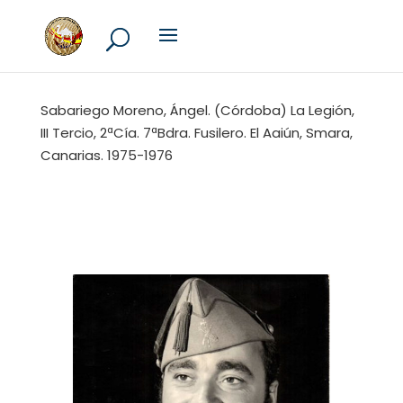
Sabariego Moreno, Ángel. (Córdoba) La Legión,
III Tercio, 2ªCía. 7ªBdra. Fusilero. El Aaiún, Smara,
Canarias. 1975-1976