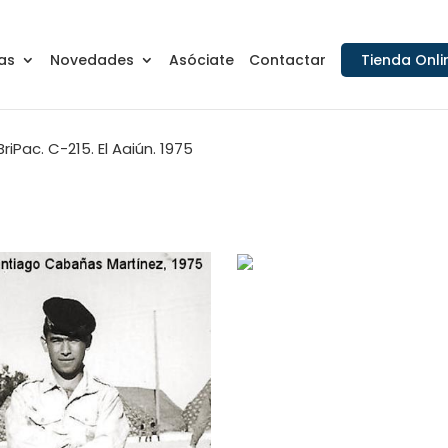
as
Novedades
Asóciate
Contactar
Tienda Onli
iPac. C-215. El Aaiún. 1975