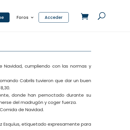
ne
Foros
Acceder
e Navidad, cumpliendo con las normas y
omando Cabrils tuvieron que dar un buen
8,30.
ndiente, donde han pernoctado durante su
onerse del madrugón y coger fuerza.
a Comida de Navidad.
ez Esquíus, etiquetado expresamente para