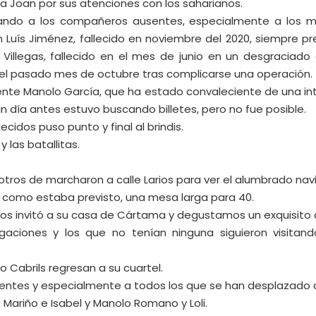
 Joan por sus atenciones con los saharianos.
rdando a los compañeros ausentes, especialmente a los m
 Luís Jiménez, fallecido en noviembre del 2020, siempre p
Villegas, fallecido en el mes de junio en un desgraciado a
ó el pasado mes de octubre tras complicarse una operación.
ente Manolo García, que ha estado convaleciente de una int
día antes estuvo buscando billetes, pero no fue posible.
cidos puso punto y final al brindis.
 las batallitas.
y otros de marcharon a calle Larios para ver el alumbrado nav
fico como estaba previsto, una mesa larga para 40.
os invitó a su casa de Cártama y degustamos un exquisito a
aciones y los que no tenían ninguna siguieron visitando
Cabrils regresan a su cuartel.
entes y especialmente a todos los que se han desplazado d
 Mariño e Isabel y Manolo Romano y Loli.