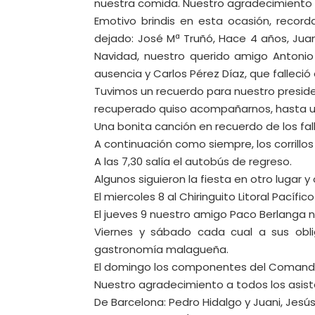
nuestra comida. Nuestro agradecimiento a
Emotivo brindis en esta ocasión, reco
dejado: José Mª Truñó, Hace 4 años, Juan
Navidad, nuestro querido amigo Antonio 
ausencia y Carlos Pérez Díaz, que falleci
Tuvimos un recuerdo para nuestro presid
recuperado quiso acompañarnos, hasta un 
Una bonita canción en recuerdo de los falle
A continuación como siempre, los corrillos y
A las 7,30 salía el autobús de regreso.
Algunos siguieron la fiesta en otro lugar 
El miercoles 8 al Chiringuito Litoral Pací
El jueves 9 nuestro amigo Paco Berlanga n
Viernes y sábado cada cual a sus oblig
gastronomía malagueña.
El domingo los componentes del Comando 
Nuestro agradecimiento a todos los asist
De Barcelona: Pedro Hidalgo y Juani, Jesús