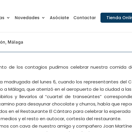
as
Novedades
Asóciate
Contactar
Tienda Onli
rón, Málaga
nto de los contagios pudimos celebrar nuestra comida d
a madrugada del lunes 6, cuando los representantes del C
a Málaga, que aterrizó en el aeropuerto de la ciudad a las 
ibirlos y llevarlos al “cuartel de transeúntes” correspo
l camino para desayunar chocolate y churros, había que rep
ados en el Restaurante El Cántaro para celebrar la esperad
medios y el resto en autocar, cortesía del restaurante.
rindamos con cava de nuestro amigo y compañero Joan Martín