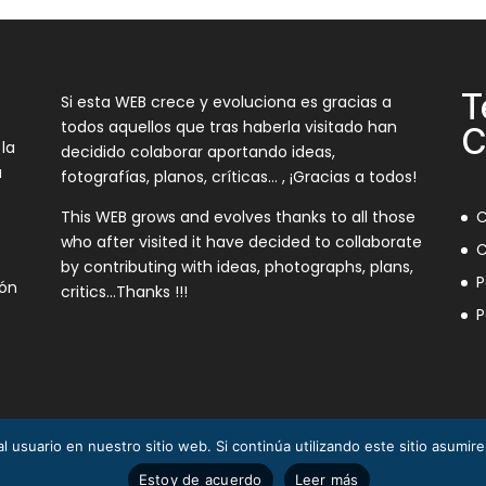
T
Si esta WEB crece y evoluciona es gracias a
todos aquellos que tras haberla visitado han
C
 la
decidido colaborar aportando ideas,
a
fotografías, planos, críticas… , ¡Gracias a todos!
This WEB grows and evolves thanks to all those
C
who after visited it have decided to collaborate
C
by contributing with ideas, photographs, plans,
P
ión
critics…Thanks !!!
P
l usuario en nuestro sitio web. Si continúa utilizando este sitio asumi
3
Estoy de acuerdo
Leer más
 2025