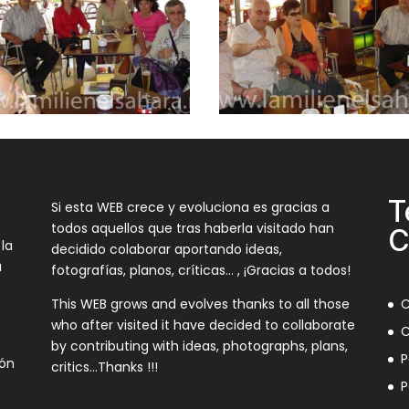
T
Si esta WEB crece y evoluciona es gracias a
todos aquellos que tras haberla visitado han
C
 la
decidido colaborar aportando ideas,
a
fotografías, planos, críticas… , ¡Gracias a todos!
This WEB grows and evolves thanks to all those
C
who after visited it have decided to collaborate
C
by contributing with ideas, photographs, plans,
P
ión
critics…Thanks !!!
P