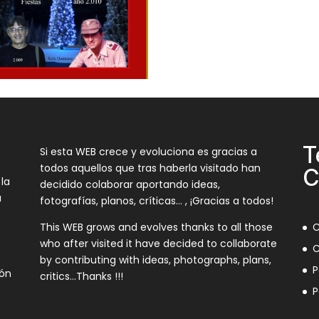
T
Si esta WEB crece y evoluciona es gracias a
todos aquellos que tras haberla visitado han
C
 la
decidido colaborar aportando ideas,
a
fotografías, planos, críticas… , ¡Gracias a todos!
This WEB grows and evolves thanks to all those
C
who after visited it have decided to collaborate
C
by contributing with ideas, photographs, plans,
P
ión
critics…Thanks !!!
P