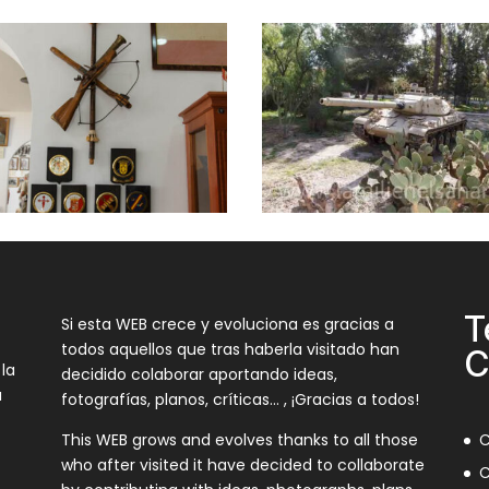
T
Si esta WEB crece y evoluciona es gracias a
todos aquellos que tras haberla visitado han
C
 la
decidido colaborar aportando ideas,
a
fotografías, planos, críticas… , ¡Gracias a todos!
This WEB grows and evolves thanks to all those
C
who after visited it have decided to collaborate
C