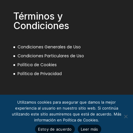
Términos y
Condiciones
Condiciones Generales de Uso
Condiciones Particulares de Uso
Política de Cookies
Política de Privacidad
Utilizamos cookies para asegurar que damos la mejor
experiencia al usuario en nuestro sitio web. Si continúa
utilizando este sitio asumiremos que está de acuerdo. Más
información en Política de Cookies.
La Mili en el Sáhara ® Juan Piqueras 2003-2013
Estoy de acuerdo
Leer más
© Asociación Nacional Veteranos Mili Sáhara 2025