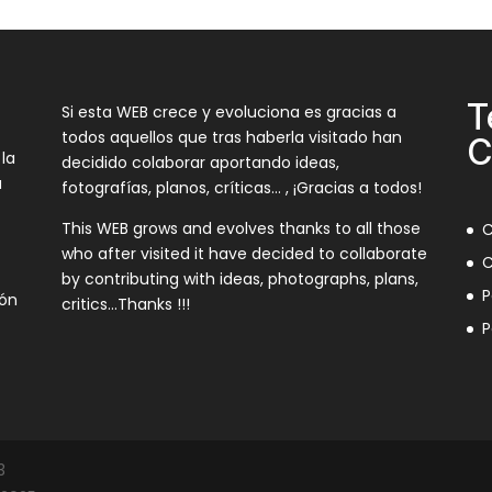
T
Si esta WEB crece y evoluciona es gracias a
todos aquellos que tras haberla visitado han
C
 la
decidido colaborar aportando ideas,
a
fotografías, planos, críticas… , ¡Gracias a todos!
This WEB grows and evolves thanks to all those
C
who after visited it have decided to collaborate
C
by contributing with ideas, photographs, plans,
P
ión
critics…Thanks !!!
P
3