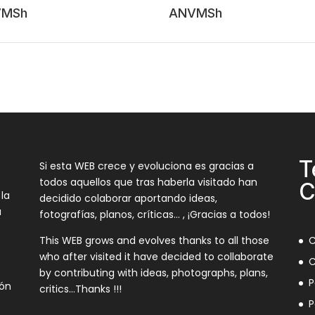
VMSh
ANVMSh
T
Si esta WEB crece y evoluciona es gracias a
todos aquellos que tras haberla visitado han
C
 la
decidido colaborar aportando ideas,
a
fotografías, planos, críticas… , ¡Gracias a todos!
This WEB grows and evolves thanks to all those
C
who after visited it have decided to collaborate
C
by contributing with ideas, photographs, plans,
P
ión
critics…Thanks !!!
P