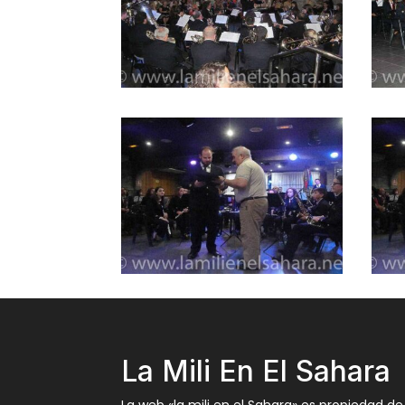
La Mili En El Sahara
La web «la mili en el Sahara» es propiedad de