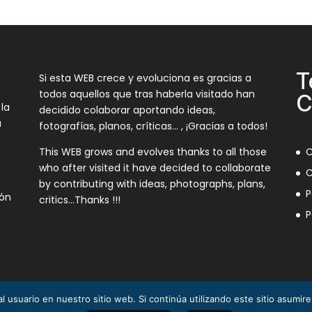
T
Si esta WEB crece y evoluciona es gracias a
todos aquellos que tras haberla visitado han
C
 la
decidido colaborar aportando ideas,
a
fotografías, planos, críticas… , ¡Gracias a todos!
This WEB grows and evolves thanks to all those
C
who after visited it have decided to collaborate
C
by contributing with ideas, photographs, plans,
P
ión
critics…Thanks !!!
P
l usuario en nuestro sitio web. Si continúa utilizando este sitio asumi
3