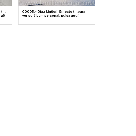
o (…
00005.- Díaz Ligüeri, Ernesto (…para
quí
)
ver su álbum personal,
pulsa aquí
)