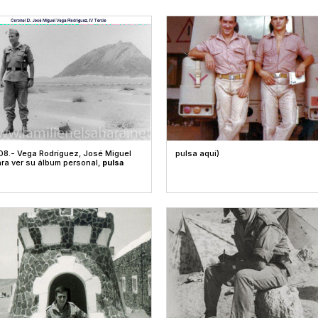
8.- Vega Rodríguez, José Miguel
pulsa aquí)
ra ver su álbum personal,
pulsa
)