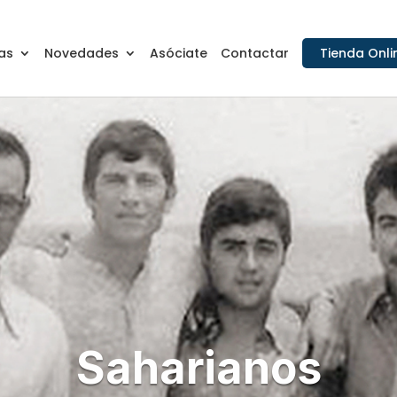
as
Novedades
Asóciate
Contactar
Tienda Onli
Saharianos