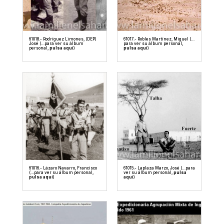
61018.- Rodríguez Limones, (DEP)
61017.- Robles Martínez, Miguel (…
José (…para ver su álbum
para ver su álbum personal,
personal,
pulsa aquí
)
pulsa aquí
)
61016.- Lázaro Navarro, Francisco
61015.- Laplaza Marzo, José (…para
(…para ver su álbum personal,
ver su álbum personal,
pulsa
pulsa aquí
)
aquí
)