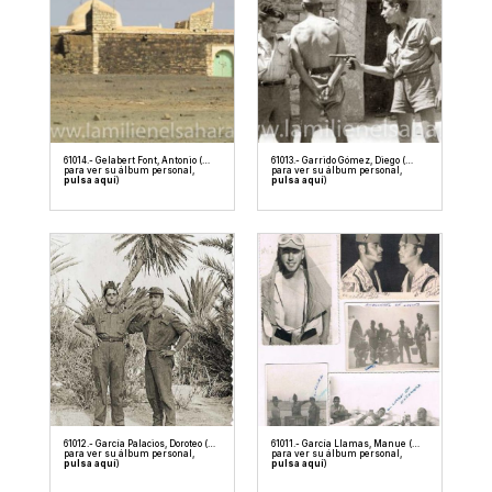
61014.- Gelabert Font, Antonio (…
61013.- Garrido Gómez, Diego (…
para ver su álbum personal,
para ver su álbum personal,
pulsa aquí
)
pulsa aquí
)
61012.- García Palacios, Doroteo (…
61011.- García Llamas, Manue (…
para ver su álbum personal,
para ver su álbum personal,
pulsa aquí
)
pulsa aquí
)