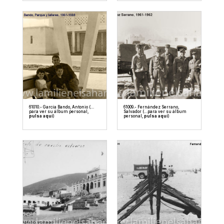
61010.- García Bando, Antonio (…
61009.- Fernández Serrano,
para ver su álbum personal,
Salvador (…para ver su álbum
pulsa aquí
)
personal,
pulsa aquí
)