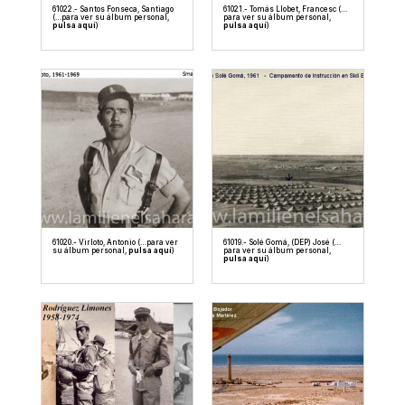
61022.- Santos Fonseca, Santiago
61021.- Tomás Llobet, Francesc (…
(…para ver su álbum personal,
para ver su álbum personal,
pulsa aquí
)
pulsa aquí
)
61020.- Virloto, Antonio (…para ver
61019.- Solé Gomá, (DEP) José (…
su álbum personal,
pulsa aquí
)
para ver su álbum personal,
pulsa aquí
)