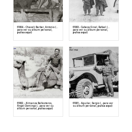
61004.- Chaveli Barber, Antonio (…
61003.- Cabeza Ginel, Rafael (…
para ver su álbum personal,
para ver su álbum personal,
pulsa aquí
)
pulsa aquí
)
61002.- Almanza Ballesteros,
61001.- Aguilar, Sergio (…para ver
Ángel Domingo (…para ver su
su álbum personal,
pulsa aquí
)
álbum personal,
pulsa aquí
)