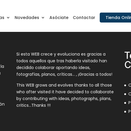
as
Novedades
Asóciate
Contactar
Tienda Onli
T
Si esta WEB crece y evoluciona es gracias a
todos aquellos que tras haberla visitado han
C
 la
decidido colaborar aportando ideas,
a
fotografías, planos, críticas… , ¡Gracias a todos!
This WEB grows and evolves thanks to all those
C
who after visited it have decided to collaborate
C
by contributing with ideas, photographs, plans,
P
ión
critics…Thanks !!!
P