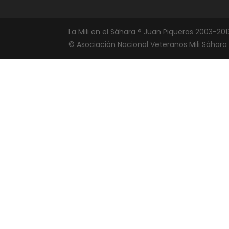
La Mili en el Sáhara ® Juan Piqueras 2003-201
© Asociación Nacional Veteranos Mili Sáhara