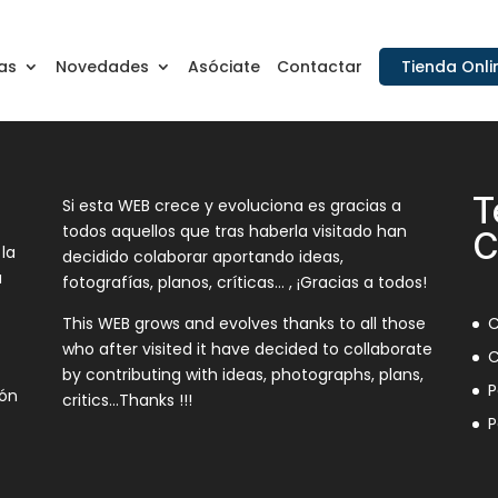
as
Novedades
Asóciate
Contactar
Tienda Onli
T
Si esta WEB crece y evoluciona es gracias a
todos aquellos que tras haberla visitado han
C
 la
decidido colaborar aportando ideas,
a
fotografías, planos, críticas… , ¡Gracias a todos!
This WEB grows and evolves thanks to all those
C
who after visited it have decided to collaborate
C
by contributing with ideas, photographs, plans,
P
ión
critics…Thanks !!!
P