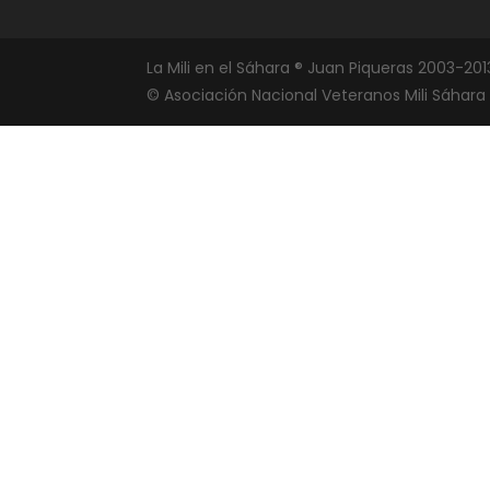
La Mili en el Sáhara ® Juan Piqueras 2003-201
© Asociación Nacional Veteranos Mili Sáhara