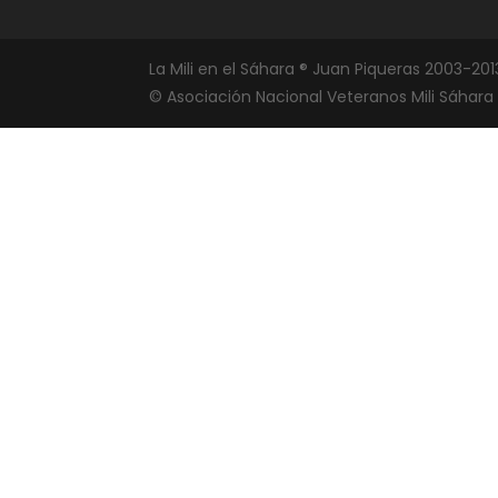
La Mili en el Sáhara ® Juan Piqueras 2003-201
© Asociación Nacional Veteranos Mili Sáhara