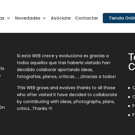
as
Novedades
Asóciate
Contactar
Tienda Onli
T
Si esta WEB crece y evoluciona es gracias a
todos aquellos que tras haberla visitado han
C
 la
decidido colaborar aportando ideas,
a
fotografías, planos, críticas… , ¡Gracias a todos!
This WEB grows and evolves thanks to all those
C
who after visited it have decided to collaborate
C
by contributing with ideas, photographs, plans,
P
ión
critics…Thanks !!!
P