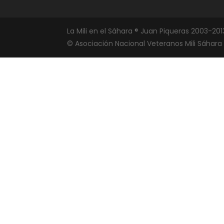
La Mili en el Sáhara ® Juan Piqueras 2003-201
© Asociación Nacional Veteranos Mili Sáhara