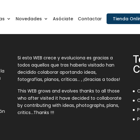
as
Novedades
Asóciate
Contactar
Tienda Onli
T
Si esta WEB crece y evoluciona es gracias a
todos aquellos que tras haberla visitado han
C
 la
decidido colaborar aportando ideas,
a
fotografías, planos, críticas… , ¡Gracias a todos!
This WEB grows and evolves thanks to all those
C
who after visited it have decided to collaborate
C
by contributing with ideas, photographs, plans,
P
ión
critics…Thanks !!!
P