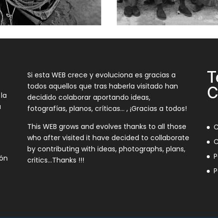
T
Si esta WEB crece y evoluciona es gracias a
todos aquellos que tras haberla visitado han
C
 la
decidido colaborar aportando ideas,
a
fotografías, planos, críticas… , ¡Gracias a todos!
This WEB grows and evolves thanks to all those
C
who after visited it have decided to collaborate
C
by contributing with ideas, photographs, plans,
P
ión
critics…Thanks !!!
P