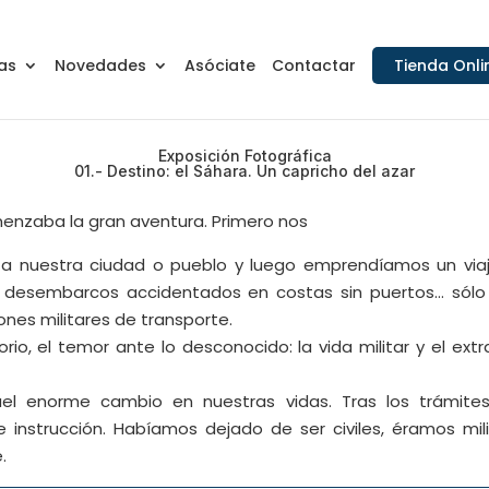
as
Novedades
Asóciate
Contactar
Tienda Onli
Exposición Fotográfica
01.- Destino: el Sáhara. Un capricho del azar
menzaba la gran aventura. Primero nos
a nuestra ciudad o pueblo y luego emprendíamos un viaje
s, desembarcos accidentados en costas sin puertos… sólo
iones militares de transporte.
io, el temor ante lo desconocido: la vida militar y el ext
el enorme cambio en nuestras vidas. Tras los trámites
nstrucción. Habíamos dejado de ser civiles, éramos milit
.